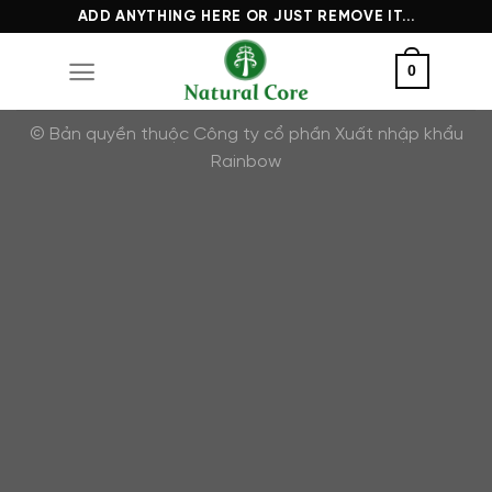
Chuyển
ADD ANYTHING HERE OR JUST REMOVE IT...
đến
0
nội
dung
© Bản quyền thuộc Công ty cổ phần Xuất nhập khẩu
Rainbow